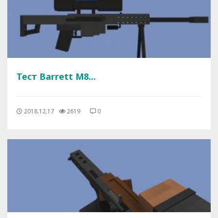
Тест Barrett M8...
2018.12.17
2619
0