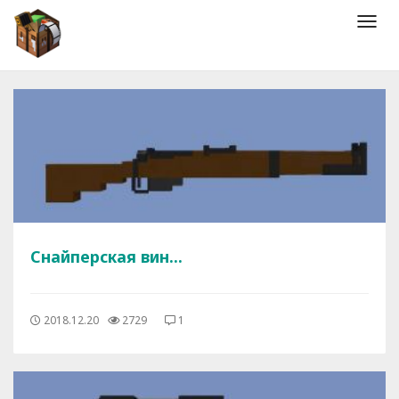
Мен
Снайперская вин...
2018.12.20
2729
1