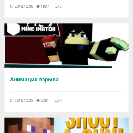
2018.12.06
1937
0
Анимация взрыва
2018.12.05
2261
0