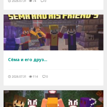
2026.07.31
74
0
Сёма и его друз...
2026.07.31
114
0