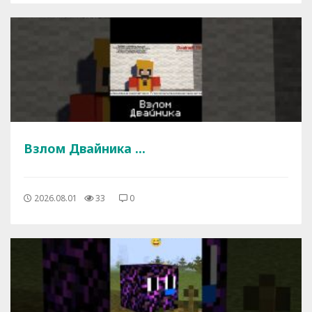
Взлом Двайника ...
2026.08.01
33
0