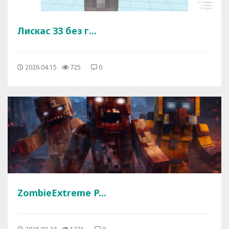
Лискас 33 без г...
2026.04.15
725
0
ZombieExtreme P...