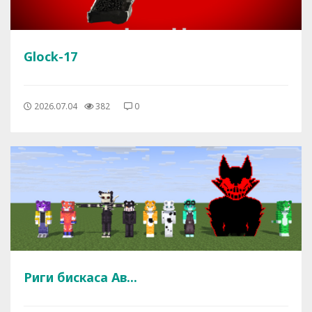
Glock-17
2026.07.04
382
0
Риги бискаса Ав...