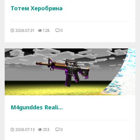
Тотем Херобрина
2026.07.31
128
0
M4gunddes Reali...
2026.07.13
253
0