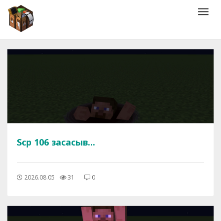
Мен
Scp 106 засасыв...
2026.08.05
31
0