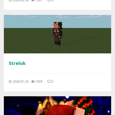
2026.02.24
1231
0
Strelok
2026.01.23
1039
0