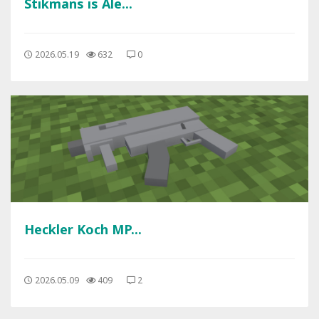
Stikmans is Ale...
2026.05.19
632
0
Heckler Koch MP...
2026.05.09
409
2