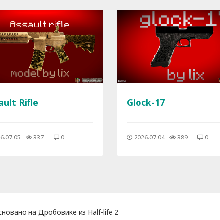
ault Rifle
Glock-17
6.07.05
337
0
2026.07.04
389
0
сновано на Дробовике из Half-life 2