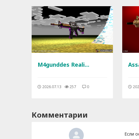
M4gunddes Reali...
Ass
2026.07.13
257
0
202
Комментарии
Если о