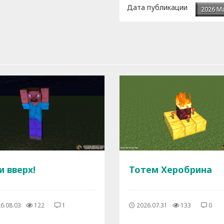
Дата публикации
2026 М
и вверх!
Тотем Херобрина
6.08.03
122
1
2026.07.31
133
0