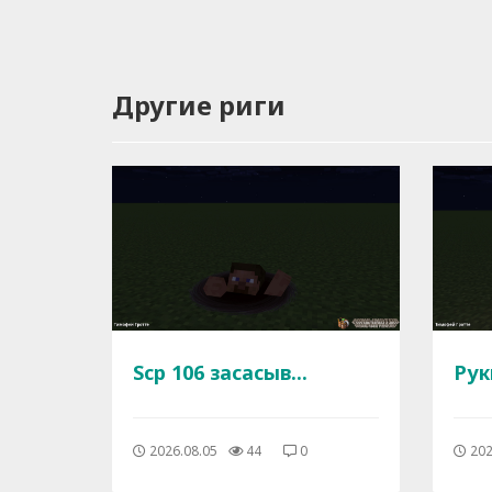
Другие риги
Scp 106 засасыв...
Рук
2026.08.05
44
0
202