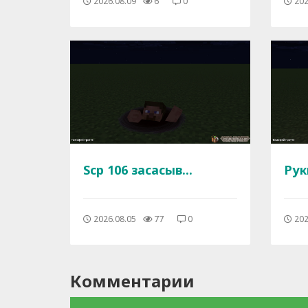
2026.08.09
6
0
202
Scp 106 засасыв...
Рук
2026.08.05
77
0
202
Комментарии