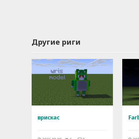
Другие риги
врискас
Far