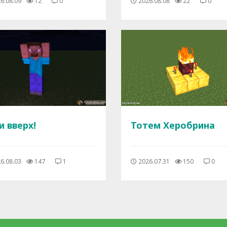
6.08.09
12
0
2026.08.08
22
0
и вверх!
Тотем Херобрина
6.08.03
147
1
2026.07.31
150
0