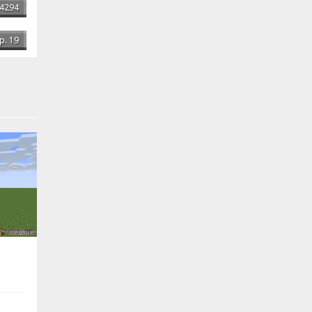
4294
р. 19