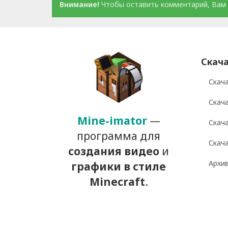
Внимание!
Чтобы оставить комментарий, Вам 
Скача
Скача
Скача
Mine-imator
—
Скача
программа для
Скача
создания видео
и
Архив
графики
в стиле
Minecraft
.