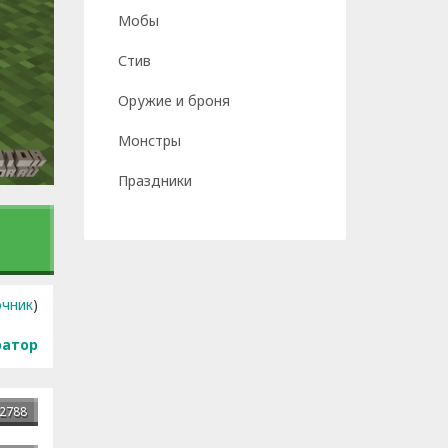
Мобы
Стив
Оружие и броня
Монстры
Праздники
очник
)
ратор
2788