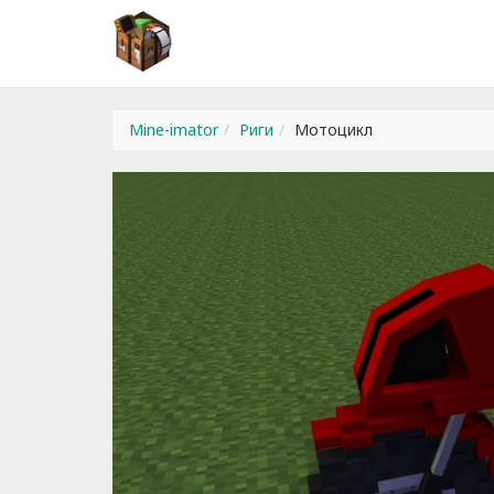
Mine-imator
Риги
Мотоцикл