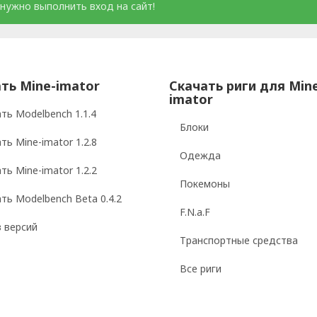
нужно выполнить вход на сайт!
ть Mine-imator
Скачать риги для Min
imator
ть Modelbench 1.1.4
Блоки
ть Mine-imator 1.2.8
Одежда
ть Mine-imator 1.2.2
Покемоны
ть Modelbench Beta 0.4.2
F.N.a.F
 версий
Транспортные средства
Все риги